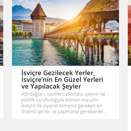
İsviçre Gezilecek Yerler,
İsviçre’nin En Güzel Yerleri
ve Yapılacak Şeyler
Alp dağları, saatleri, çikolata, peynir ve
politik tarafsızlığıyla bilinen masalsı
İsviçre'de ziyaret etmeniz gereken en
önemli yerler ve yapmanız gerekenler.