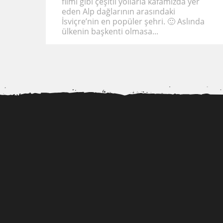
filmi gibi çeşitli yollarla kafamızda yer
eden Alp dağlarının arasındaki
İsviçre’nin en popüler şehri. 🙂 Aslında
ülkenin başkenti olmasa...
İstanbul’a Yakın Bir C
Şile’de Gezilecek Yerle
Torino, Fransız Alplerinin
Gölgesinde Sanat, Gizem
ve Şeytanlar...