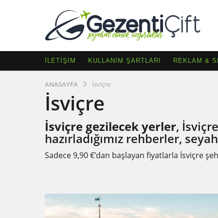
İLETIŞIM
KULLANIM ŞARTLARI
REKLAM & 
ANASAYFA
İsviçre
İsviçre
İsviçre gezilecek yerler
, İsviçr
hazırladığımız rehberler, seyaha
Sadece 9,90 €’dan başlayan fiyatlarla İsviçre şeh