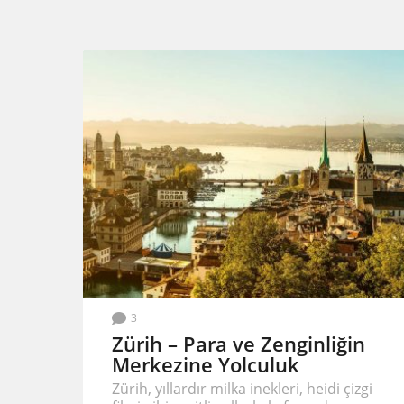
3
Zürih – Para ve Zenginliğin
Merkezine Yolculuk
Zürih, yıllardır milka inekleri, heidi çizgi