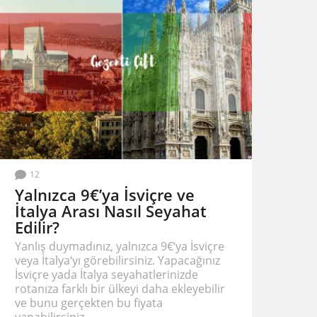
12
Yalnızca 9€’ya İsviçre ve
İtalya Arası Nasıl Seyahat
Edilir?
Yanlış duymadınız, yalnızca 9€‘ya İsviçre
veya İtalya‘yı görebilirsiniz. Yapacağınız
İsviçre yada İtalya seyahatlerinizde
rotanıza farklı bir ülkeyi daha ekleyebilir
ve bunu gerçekten bu fiyata
yapabilirsiniz....