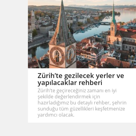
Zürih’te gezilecek yerler ve
yapılacaklar rehberi
Zürih’te geçireceğiniz zamanı en iyi
şekilde değerlendirmek için
hazırladığımız bu detaylı rehber, şehrin
sunduğu tüm güzellikleri keşfetmenize
yardımcı olacak.